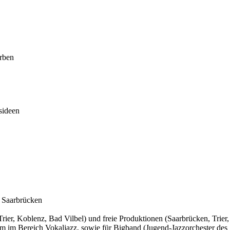
rben
sideen
d Saarbrücken
rier, Koblenz, Bad Vilbel) und freie Produktionen (Saarbrücken, Trie
llem im Bereich Vokaljazz, sowie für Bigband (Jugend-Jazzorchester d