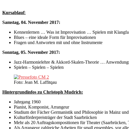
Kursablauf
:
Samstag, 04. November 2017:
Kennenlernen … Was ist Improvisation … Spielen mit Klangfa
Blues – eine ideale Form für Improvisationen
Fragen und Antworten mit und ohne Instrumente
Sonntag, 05. November 2017:
Jazz-Harmonielehre & Akkord-Skalen-Theorie … Anwendung
Spielen – Spielen – Spielen
Foto: Jean M. Laffitqau
Hintergrundinfos zu Christoph Mudrich:
Jahrgang 1960
Pianist, Komponist, Arrangeur
Studium der Fächer Germanistik und Philosophie in Mainz un
Kulturförderpreisträger der Stadt Saarbrücken
Mehr als 20 Auftragskompositionen für Theater (Saarbrücken, T
Als Arrangeur zahlreiche Arbeiten für small ensembles, vor a