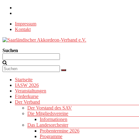
Zum
Inhalt
springen
Impressum
Kontakt
Suchen
Saarländischer
Akkordeon-
Verband
e.V.
Menü
Startseite
Landesverband
IASW 2026
des
Veranstaltungen
DHV
Förderkurse
Der Verband
Der Vorstand des SAV
Die Mitgliedsvereine
Informationen
Das Landesorchester
Probentermine 2026
Programme